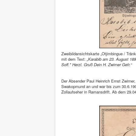
Zweibildansichtskarte „Otjimbingue / Tr
mit dem Text:
„Karabib am 23. August 1896
Soff.* Herzl. Gruß Dein H. Zwirner Gefr.“
Der Absender Paul Heinrich Ernst Zwirner
Swakopmund an und war bis zum 30.6.1905 
Zollaufseher in Ramansdrift. Ab dem 29.0