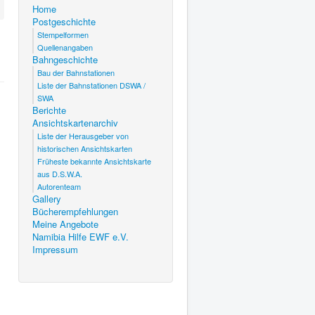
Home
Postgeschichte
Stempelformen
Quellenangaben
Bahngeschichte
Bau der Bahnstationen
Liste der Bahnstationen DSWA /
SWA
Berichte
Ansichtskartenarchiv
Liste der Herausgeber von
historischen Ansichtskarten
Früheste bekannte Ansichtskarte
aus D.S.W.A.
Autorenteam
Gallery
Bücherempfehlungen
Meine Angebote
Namibia Hilfe EWF e.V.
Impressum